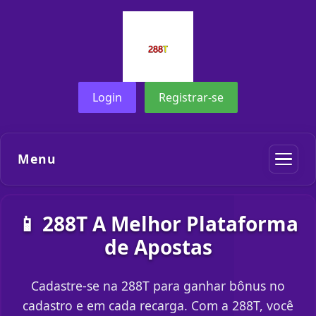
Login
Registrar-se
Menu
📱 288T A Melhor Plataforma
de Apostas
Cadastre-se na 288T para ganhar bônus no
cadastro e em cada recarga. Com a 288T, você