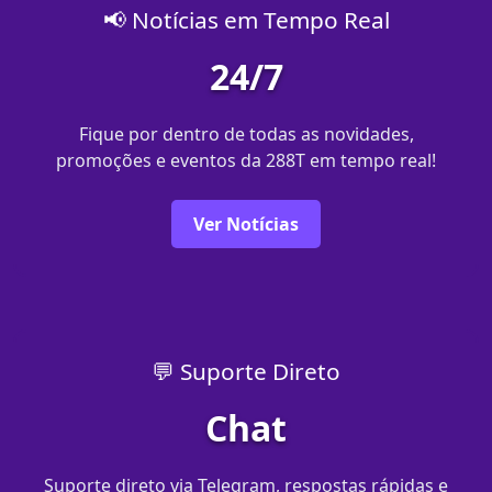
📢 Notícias em Tempo Real
24/7
Fique por dentro de todas as novidades,
promoções e eventos da 288T em tempo real!
Ver Notícias
💬 Suporte Direto
Chat
Suporte direto via Telegram, respostas rápidas e