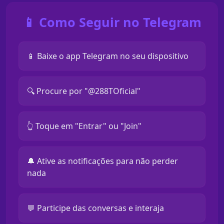
📱 Como Seguir no Telegram
📱 Baixe o app Telegram no seu dispositivo
🔍 Procure por "@288TOficial"
👆 Toque em "Entrar" ou "Join"
🔔 Ative as notificações para não perder
nada
💬 Participe das conversas e interaja