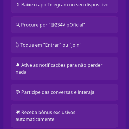
📱 Baixe o app Telegram no seu dispositivo
🔍 Procure por "@234VipOficial"
👆 Toque em "Entrar" ou "Join"
🔔 Ative as notificações para não perder
nada
💬 Participe das conversas e interaja
🎁 Receba bônus exclusivos
automaticamente