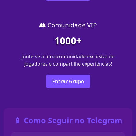
👥 Comunidade VIP
1000+
Junte-se a uma comunidade exclusiva de
jogadores e compartilhe experiências!
Entrar Grupo
📱 Como Seguir no Telegram