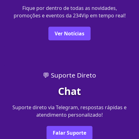
Fique por dentro de todas as novidades,
promoções e eventos da 234Vip em tempo real!
Ver Notícias
💬 Suporte Direto
Chat
Suporte direto via Telegram, respostas rápidas e
atendimento personalizado!
Falar Suporte