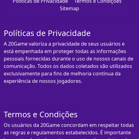
Políticas de Privacidade
Termos e Condições
Sitemap
Políticas de Privacidade
A 20Game valoriza a privacidade de seus usuários e
está empenhada em proteger todas as informações
pessoais fornecidas durante o uso de nossos canais de
comunicação. Todos os dados coletados são utilizados
exclusivamente para fins de melhoria contínua da
experiência de nossos jogadores.
Termos e Condições
Os usuários da 20Game concordam em respeitar todas
as regras e regulamentos estabelecidos. É importante