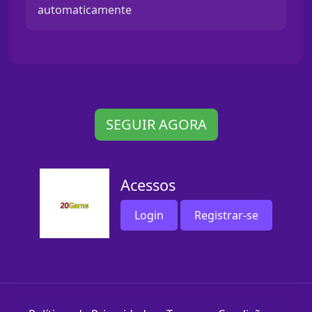
automaticamente
SEGUIR AGORA
Acessos
Login
Registrar-se