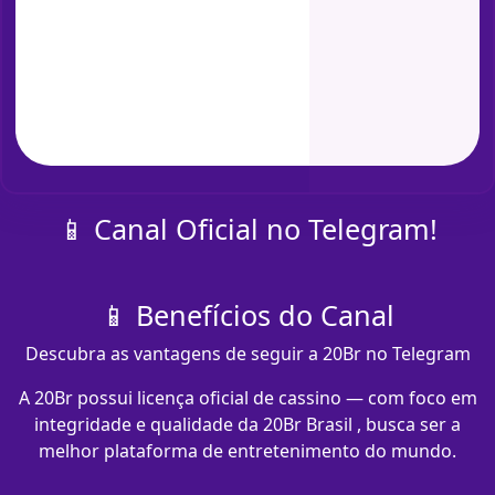
📱 Canal Oficial no Telegram!
📱 Benefícios do Canal
Descubra as vantagens de seguir a 20Br no Telegram
A 20Br possui licença oficial de cassino — com foco em
integridade e qualidade da 20Br Brasil , busca ser a
melhor plataforma de entretenimento do mundo.