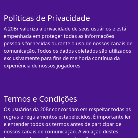
Políticas de Privacidade
A 20Br valoriza a privacidade de seus usuários e está
empenhada em proteger todas as informações
pessoais fornecidas durante o uso de nossos canais de
comunicação. Todos os dados coletados são utilizados
exclusivamente para fins de melhoria contínua da
experiência de nossos jogadores.
Termos e Condições
Os usuários da 20Br concordam em respeitar todas as
regras e regulamentos estabelecidos. É importante ler
e entender todos os termos antes de participar de
nossos canais de comunicação. A violação destes