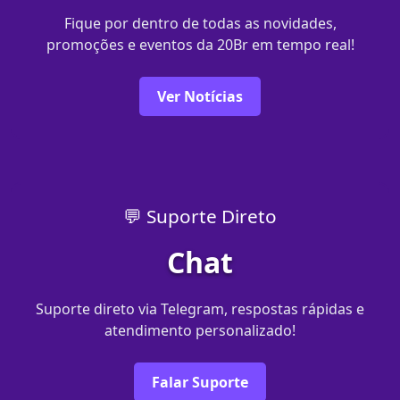
Fique por dentro de todas as novidades,
promoções e eventos da 20Br em tempo real!
Ver Notícias
💬 Suporte Direto
Chat
Suporte direto via Telegram, respostas rápidas e
atendimento personalizado!
Falar Suporte