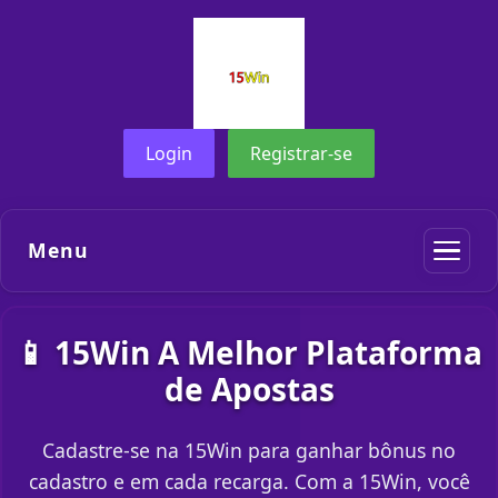
Login
Registrar-se
Menu
📱 15Win A Melhor Plataforma
de Apostas
Cadastre-se na 15Win para ganhar bônus no
cadastro e em cada recarga. Com a 15Win, você