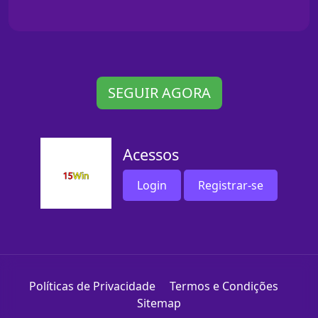
SEGUIR AGORA
Acessos
Login
Registrar-se
Políticas de Privacidade
Termos e Condições
Sitemap