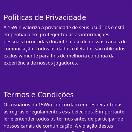
Políticas de Privacidade
A 15Win valoriza a privacidade de seus usuários e está
empenhada em proteger todas as informações
pessoais fornecidas durante o uso de nossos canais de
comunicação. Todos os dados coletados são utilizados
exclusivamente para fins de melhoria contínua da
experiência de nossos jogadores.
Termos e Condições
Os usuários da 15Win concordam em respeitar todas
as regras e regulamentos estabelecidos. É importante
ler e entender todos os termos antes de participar de
nossos canais de comunicação. A violação destes