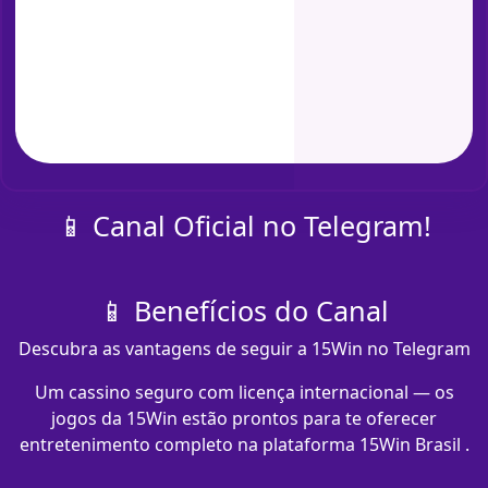
📱 Canal Oficial no Telegram!
📱 Benefícios do Canal
Descubra as vantagens de seguir a 15Win no Telegram
Um cassino seguro com licença internacional — os
jogos da 15Win estão prontos para te oferecer
entretenimento completo na plataforma 15Win Brasil .