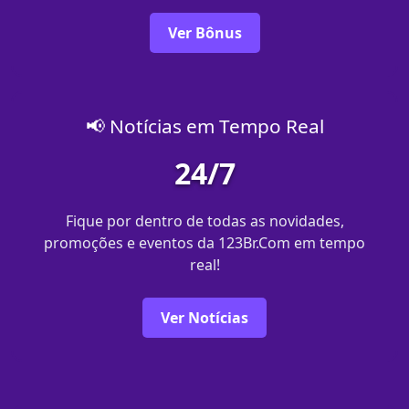
Ver Bônus
📢 Notícias em Tempo Real
24/7
Fique por dentro de todas as novidades,
promoções e eventos da 123Br.Com em tempo
real!
Ver Notícias