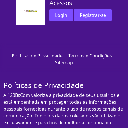
Acessos
Login
Registrar-se
Políticas de Privacidade
Termos e Condições
Sitemap
Políticas de Privacidade
A 123Br.Com valoriza a privacidade de seus usuários e
está empenhada em proteger todas as informações
pessoais fornecidas durante o uso de nossos canais de
comunicação. Todos os dados coletados são utilizados
exclusivamente para fins de melhoria contínua da