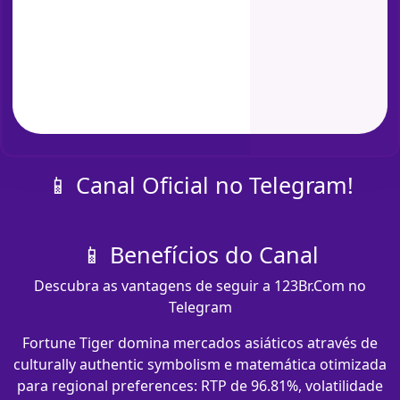
📱 Canal Oficial no Telegram!
📱 Benefícios do Canal
Descubra as vantagens de seguir a 123Br.Com no
Telegram
Fortune Tiger domina mercados asiáticos através de
culturally authentic symbolism e matemática otimizada
para regional preferences: RTP de 96.81%, volatilidade