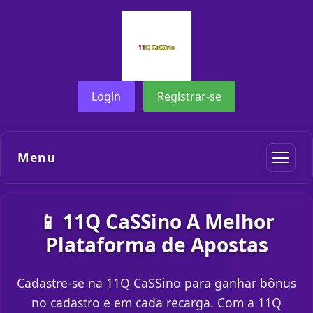
Login
Registrar-se
Menu
📱 11Q CaSSino A Melhor
Plataforma de Apostas
Cadastre-se na 11Q CaSSino para ganhar bônus
no cadastro e em cada recarga. Com a 11Q