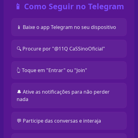
📱 Como Seguir no Telegram
📱 Baixe o app Telegram no seu dispositivo
🔍 Procure por "@11Q CaSSinoOficial"
👆 Toque em "Entrar" ou "Join"
🔔 Ative as notificações para não perder
nada
💬 Participe das conversas e interaja