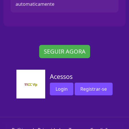
automaticamente
SEGUIR AGORA
Acessos
Login
Registrar-se