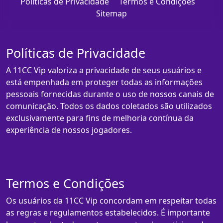
Políticas de Privacidade
Termos e Condições
Sitemap
Políticas de Privacidade
A 11CC Vip valoriza a privacidade de seus usuários e
está empenhada em proteger todas as informações
pessoais fornecidas durante o uso de nossos canais de
comunicação. Todos os dados coletados são utilizados
exclusivamente para fins de melhoria contínua da
experiência de nossos jogadores.
Termos e Condições
Os usuários da 11CC Vip concordam em respeitar todas
as regras e regulamentos estabelecidos. É importante