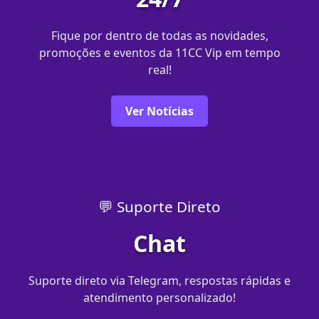
Fique por dentro de todas as novidades,
promoções e eventos da 11CC Vip em tempo
real!
Ver Notícias
💬 Suporte Direto
Chat
Suporte direto via Telegram, respostas rápidas e
atendimento personalizado!