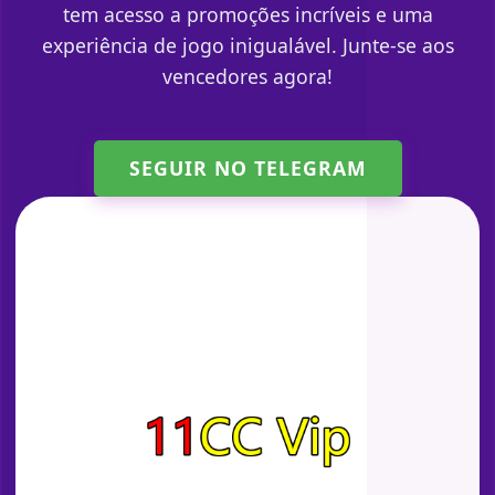
tem acesso a promoções incríveis e uma
experiência de jogo inigualável. Junte-se aos
vencedores agora!
SEGUIR NO TELEGRAM