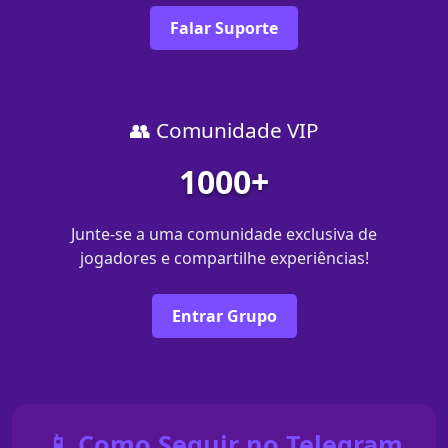
Falar Suporte
👥 Comunidade VIP
1000+
Junte-se a uma comunidade exclusiva de
jogadores e compartilhe experiências!
Entrar Grupo
📱 Como Seguir no Telegram