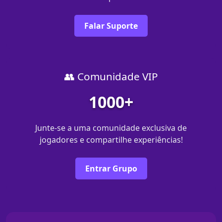
Falar Suporte
👥 Comunidade VIP
1000+
Junte-se a uma comunidade exclusiva de
jogadores e compartilhe experiências!
Entrar Grupo