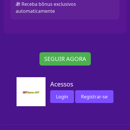
🎁 Receba bônus exclusivos
automaticamente
SEGUIR AGORA
Acessos
Login
Registrar-se