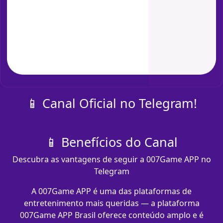
📱 Canal Oficial no Telegram!
📱 Benefícios do Canal
Descubra as vantagens de seguir a 007Game APP no
Telegram
A 007Game APP é uma das plataformas de
entretenimento mais queridas — a plataforma
007Game APP Brasil oferece conteúdo amplo e é